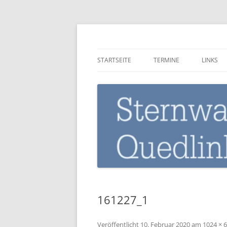
Zum
Inhalt
springen
Sternwarte-Quedli
STARTSEITE
TERMINE
LINKS
161227_1
Veröffentlicht
10. Februar 2020
am
1024 × 