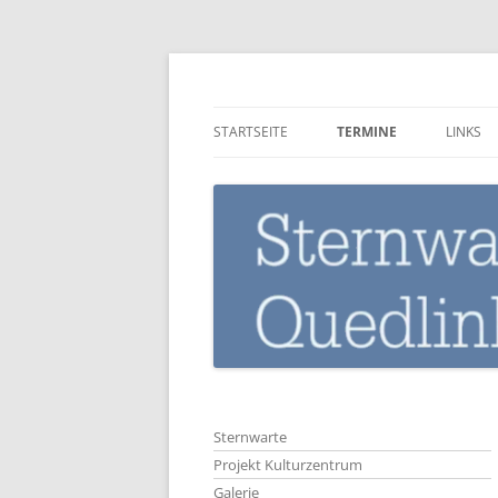
Zum
Inhalt
springen
Sternwarte-Quedli
STARTSEITE
TERMINE
LINKS
Sternwarte
Projekt Kulturzentrum
Galerie