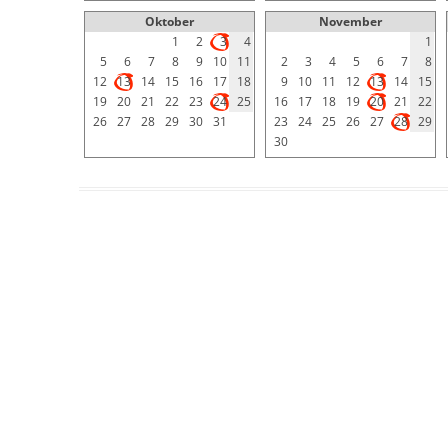
Oktober
November
1
2
3
4
1
5
6
7
8
9
10
11
2
3
4
5
6
7
8
12
13
14
15
16
17
18
9
10
11
12
13
14
15
19
20
21
22
23
24
25
16
17
18
19
20
21
22
26
27
28
29
30
31
23
24
25
26
27
28
29
30