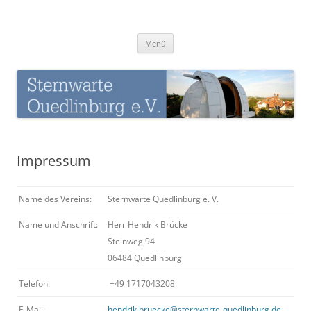
Zum
Inhalt
Sternwarte-Quedlinburg
springen
Menü
Impressum
Name des Vereins:
Sternwarte Quedlinburg e. V.
Name und Anschrift:
Herr Hendrik Brücke
Steinweg 94
06484 Quedlinburg
Telefon:
+49 1717043208
E-Mail:
hendrik.bruecke@sternwarte-quedlinburg.de