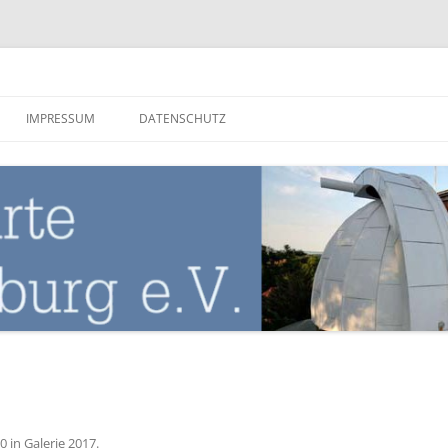
nburg
IMPRESSUM
DATENSCHUTZ
00
in
Galerie 2017
.