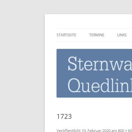
Zum
Inhalt
springen
Sternwarte-Quedli
STARTSEITE
TERMINE
LINKS
1723
Veröffentlicht
10. Februar 2020
am
800 × 6