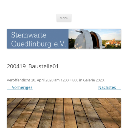
Zum
Inhalt
Sternwarte-Quedlinburg
springen
Menü
200419_Baustelle01
Veröffentlicht
20. April 2020
am
1200 × 800
in
Galerie 2020
.
← Vorheriges
Nächstes →