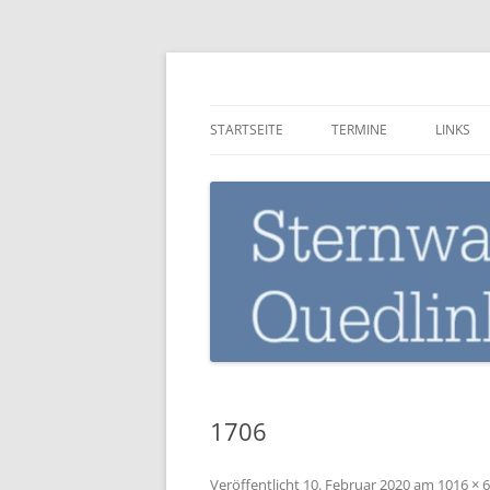
Zum
Inhalt
springen
Sternwarte-Quedli
STARTSEITE
TERMINE
LINKS
1706
Veröffentlicht
10. Februar 2020
am
1016 × 