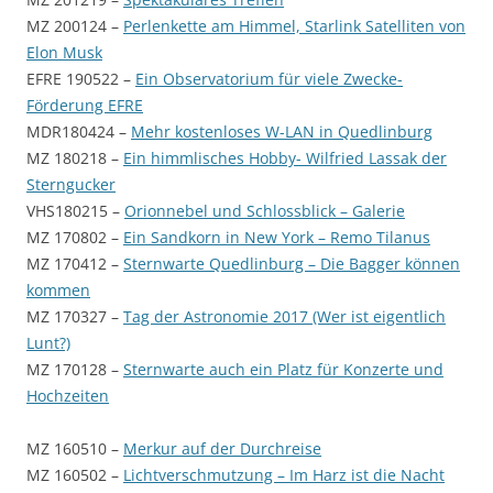
MZ 200124 –
Perlenkette am Himmel, Starlink Satelliten von
Elon Musk
EFRE 190522 –
Ein Observatorium für viele Zwecke-
Förderung EFRE
MDR180424 –
Mehr kostenloses W-LAN in Quedlinburg
MZ 180218 –
Ein himmlisches Hobby- Wilfried Lassak der
Sterngucker
VHS180215 –
Orionnebel und Schlossblick – Galerie
MZ 170802 –
Ein Sandkorn in New York – Remo Tilanus
MZ 170412 –
Sternwarte Quedlinburg – Die Bagger können
kommen
MZ 170327 –
Tag der Astronomie 2017 (Wer ist eigentlich
Lunt?)
MZ 170128 –
Sternwarte auch ein Platz für Konzerte und
Hochzeiten
MZ 160510 –
Merkur auf der Durchreise
MZ 160502 –
Lichtverschmutzung – Im Harz ist die Nacht