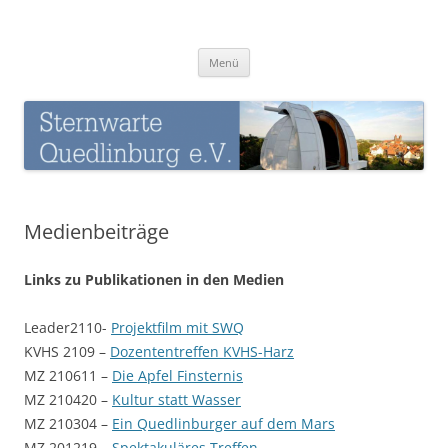
Zum
Inhalt
Sternwarte-Quedlinburg
springen
Menü
Medienbeiträge
Links zu Publikationen in den Medien
Leader2110-
Projektfilm mit SWQ
KVHS 2109 –
Dozententreffen KVHS-Harz
MZ 210611 –
Die Apfel Finsternis
MZ 210420 –
Kultur statt Wasser
MZ 210304 –
Ein Quedlinburger auf dem Mars
MZ 201219 –
Spektakuläres Treffen