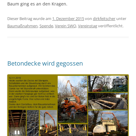
Baum ging es an den Kragen.
Dieser Beitrag wurde am
1. Dezember 2015
von
dirkfeitscher
unter
Baumaßnahmen
,
Spende
,
Verein SWQ
,
Vereinstag
veröffentlicht.
Betondecke wird gegossen