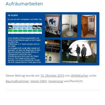
Aufräumarbeiten
Dieser Beitrag wurde am
16. Oktober 2015
von
dirkfeitscher
unter
Baumaßnahmen
,
Verein SWQ
,
Vereinstag
veröffentlicht.