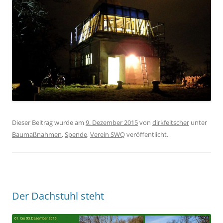
Dieser Beitrag wurde am
9. Dezember 2015
von
dirkfeitscher
unter
Baumaßnahmen
,
Spende
,
Verein SWQ
veröffentlicht.
Der Dachstuhl steht