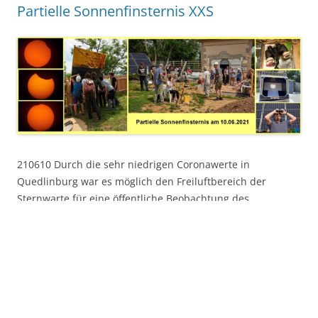
Partielle Sonnenfinsternis XXS
210610 Durch die sehr niedrigen Coronawerte in
Quedlinburg war es möglich den Freiluftbereich der
Sternwarte für eine öffentliche Beobachtung des
Himmelsschauspiels anzubieten. Von 11:30 bis 13:30
kratzte der Mond am Rand der Sonnenscheibe vorbei. Die
Sonne wurde im Maximum gegen 12:40 Uhr nur um 13%
bedeckt. Dieses Ereignis wäre mit Sicherheit unbemerkt
geblieben, da diese minimale Bedeckung keinen
merklichen Helligkeitsabfall bewirken kann. Obwohl wir
keine Werbung in den Medien geschaltet hatten, konnten