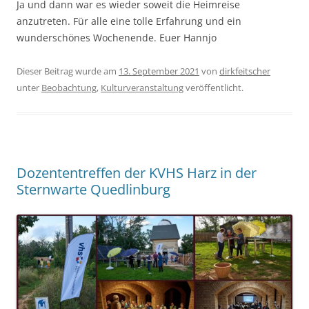
Ja und dann war es wieder soweit die Heimreise
anzutreten. Für alle eine tolle Erfahrung und ein
wunderschönes Wochenende. Euer Hannjo
Dieser Beitrag wurde am
13. September 2021
von
dirkfeitscher
unter
Beobachtung
,
Kulturveranstaltung
veröffentlicht.
Dozententreffen der KVHS Harz in der
Sternwarte Quedlinburg