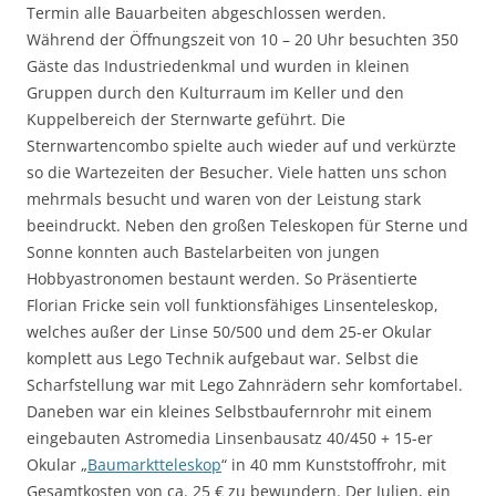
Termin alle Bauarbeiten abgeschlossen werden.
Während der Öffnungszeit von 10 – 20 Uhr besuchten 350
Gäste das Industriedenkmal und wurden in kleinen
Gruppen durch den Kulturraum im Keller und den
Kuppelbereich der Sternwarte geführt. Die
Sternwartencombo spielte auch wieder auf und verkürzte
so die Wartezeiten der Besucher. Viele hatten uns schon
mehrmals besucht und waren von der Leistung stark
beeindruckt. Neben den großen Teleskopen für Sterne und
Sonne konnten auch Bastelarbeiten von jungen
Hobbyastronomen bestaunt werden. So Präsentierte
Florian Fricke sein voll funktionsfähiges Linsenteleskop,
welches außer der Linse 50/500 und dem 25-er Okular
komplett aus Lego Technik aufgebaut war. Selbst die
Scharfstellung war mit Lego Zahnrädern sehr komfortabel.
Daneben war ein kleines Selbstbaufernrohr mit einem
eingebauten Astromedia Linsenbausatz 40/450 + 15-er
Okular „
Baumarktteleskop
“ in 40 mm Kunststoffrohr, mit
Gesamtkosten von ca. 25 € zu bewundern. Der Julien, ein