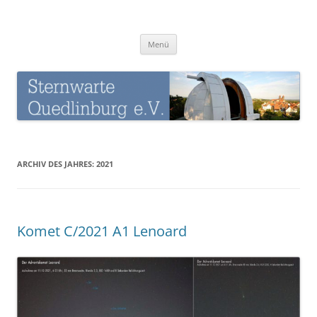
Zum
Inhalt
Sternwarte-Quedlinburg
springen
Menü
ARCHIV DES JAHRES:
2021
Komet C/2021 A1 Lenoard