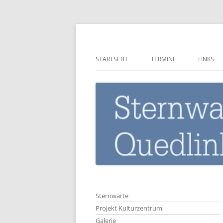
Zum
Inhalt
springen
Sternwarte-Quedli
STARTSEITE
TERMINE
LINKS
Sternwarte
Projekt Kulturzentrum
Galerie