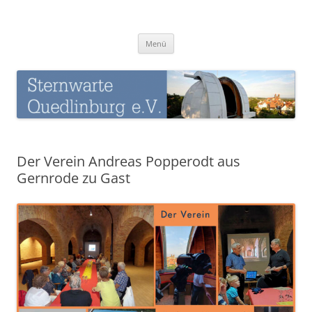
Zum
Inhalt
Sternwarte-Quedlinburg
springen
Menü
Der Verein Andreas Popperodt aus
Gernrode zu Gast