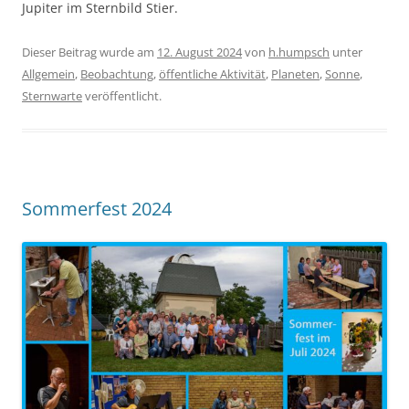
Jupiter im Sternbild Stier.
Dieser Beitrag wurde am
12. August 2024
von
h.humpsch
unter
Allgemein
,
Beobachtung
,
öffentliche Aktivität
,
Planeten
,
Sonne
,
Sternwarte
veröffentlicht.
Sommerfest 2024