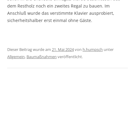
dem Restholz noch ein zweites Regal zu bauen. Im
Anschluß wurde das verstimmte Klavier ausprobiert,
sicherheitshalber erst einmal ohne Gäste.
Dieser Beitrag wurde am
21. Mai 2024
von
h.humpsch
unter
Allgemein
,
Baumaßnahmen
veröffentlicht.
Wir haben ein Klavier!
240504…Eigentlich gibt es für den Transport eines
Klavieres spezielle Transportunternehmen, aber für uns ist