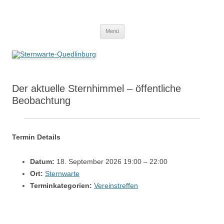
Zum
Inhalt
Sternwarte-Quedlinburg
springen
Menü
Der aktuelle Sternhimmel – öffentliche
Beobachtung
Termin Details
Datum:
18. September 2026 19:00
–
22:00
Ort:
Sternwarte
Terminkategorien:
Vereinstreffen