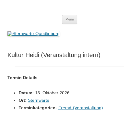
Zum
Inhalt
Sternwarte-Quedlinburg
springen
Menü
Kultur Heidi (Veranstaltung intern)
Termin Details
Datum:
13. Oktober 2026
Ort:
Sternwarte
Terminkategorien:
Fremd-(Veranstaltung)