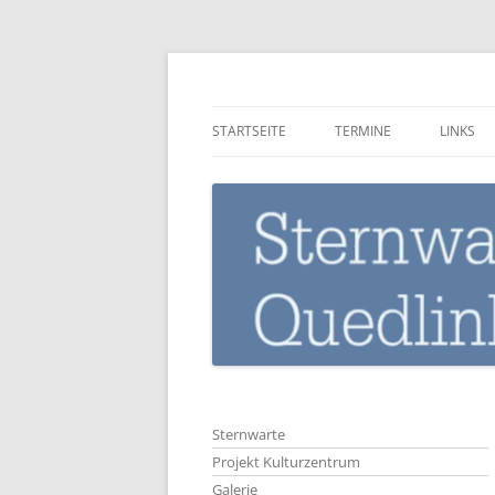
Zum
Inhalt
springen
Sternwarte-Quedli
STARTSEITE
TERMINE
LINKS
Sternwarte
Projekt Kulturzentrum
Galerie