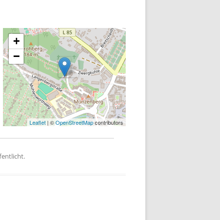
+
−
Leaflet
| ©
OpenStreetMap
contributors
entlicht.