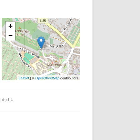
+
−
Leaflet
| ©
OpenStreetMap
contributors
ntlicht.