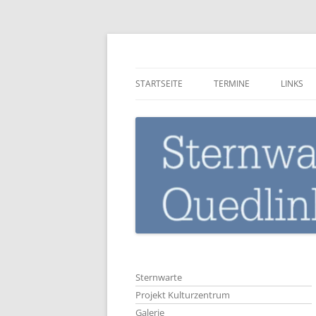
Zum
Inhalt
springen
Sternwarte-Quedli
STARTSEITE
TERMINE
LINKS
Sternwarte
Projekt Kulturzentrum
Galerie