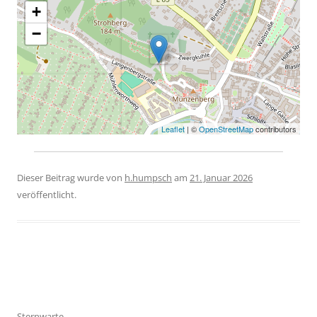
+
−
Leaflet
| ©
OpenStreetMap
contributors
Dieser Beitrag wurde
von
h.humpsch
am
21. Januar 2026
veröffentlicht.
Beitragsnavigation
Sternwarte