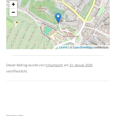
+
−
Leaflet
| ©
OpenStreetMap
contributors
Dieser Beitrag wurde
von
h.humpsch
am
21. Januar 2026
veröffentlicht.
Beitragsnavigation
Sternwarte