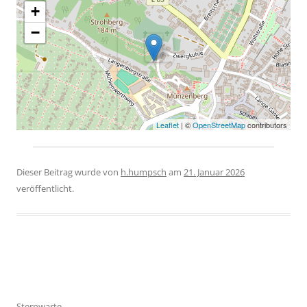
+
−
Leaflet
| ©
OpenStreetMap
contributors
Dieser Beitrag wurde
von
h.humpsch
am
21. Januar 2026
veröffentlicht.
Beitragsnavigation
Sternwarte