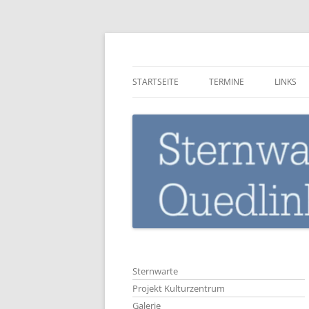
Zum
Inhalt
springen
Sternwarte-Quedli
STARTSEITE
TERMINE
LINKS
Sternwarte
Projekt Kulturzentrum
Galerie