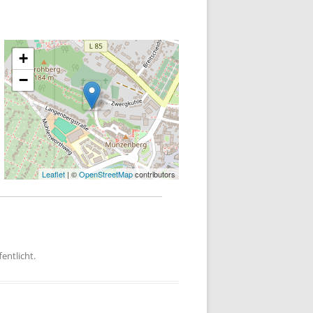
+
−
Leaflet
| ©
OpenStreetMap
contributors
entlicht.