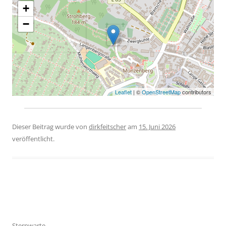
+
−
Leaflet
| ©
OpenStreetMap
contributors
Dieser Beitrag wurde
von
dirkfeitscher
am
15. Juni 2026
veröffentlicht.
Beitragsnavigation
Sternwarte