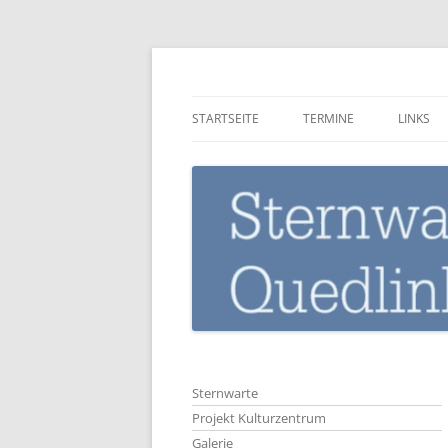
Zum
Inhalt
springen
Sternwarte-Quedli
STARTSEITE
TERMINE
LINKS
Sternwarte
Projekt Kulturzentrum
Galerie