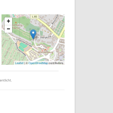
+
−
Leaflet
| ©
OpenStreetMap
contributors
entlicht.