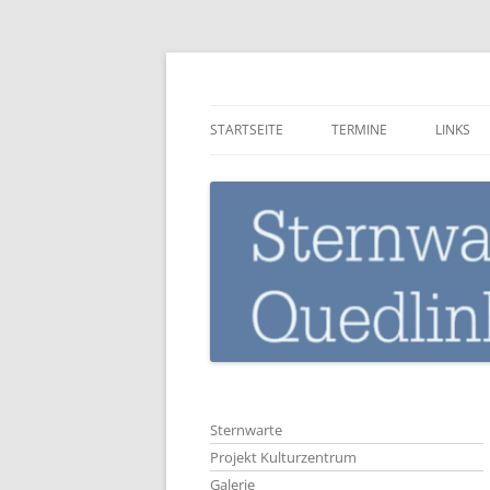
Zum
Inhalt
springen
Sternwarte-Quedli
STARTSEITE
TERMINE
LINKS
Sternwarte
Projekt Kulturzentrum
Galerie