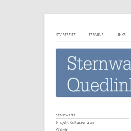
Zum
Inhalt
springen
Sternwarte-Quedli
STARTSEITE
TERMINE
LINKS
Sternwarte
Projekt Kulturzentrum
Galerie