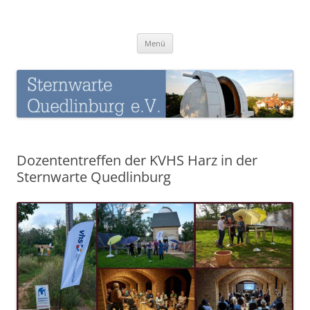
Zum
Inhalt
Sternwarte-Quedlinburg
springen
Menü
Dozententreffen der KVHS Harz in der
Sternwarte Quedlinburg