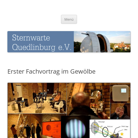
Zum
Inhalt
Sternwarte-Quedlinburg
springen
Menü
Erster Fachvortrag im Gewölbe