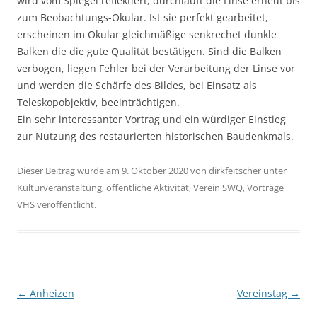
wird vom Spiegel reflektiert, durchläuft die Linse erneut bis
zum Beobachtungs-Okular. Ist sie perfekt gearbeitet,
erscheinen im Okular gleichmäßige senkrechet dunkle
Balken die die gute Qualität bestätigen. Sind die Balken
verbogen, liegen Fehler bei der Verarbeitung der Linse vor
und werden die Schärfe des Bildes, bei Einsatz als
Teleskopobjektiv, beeinträchtigen.
Ein sehr interessanter Vortrag und ein würdiger Einstieg
zur Nutzung des restaurierten historischen Baudenkmals.
Dieser Beitrag wurde am
9. Oktober 2020
von
dirkfeitscher
unter
Kulturveranstaltung
,
öffentliche Aktivität
,
Verein SWQ
,
Vorträge
VHS
veröffentlicht.
Beitragsnavigation
←
Anheizen
Vereinstag
→