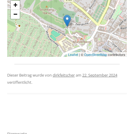
+
−
Leaflet
| ©
OpenStreetMap
contributors
Dieser Beitrag wurde
von
dirkfeitscher
am
22. September 2024
veröffentlicht.
Beitragsnavigation
Sternwarte