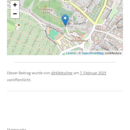
+
−
Leaflet
| ©
OpenStreetMap
contributors
Dieser Beitrag wurde
von
dirkfeitscher
am
7. Februar 2025
veröffentlicht.
Beitragsnavigation
Sternwarte