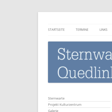
Zum
Inhalt
springen
Sternwarte-Quedli
STARTSEITE
TERMINE
LINKS
Sternwarte
Projekt Kulturzentrum
Galerie