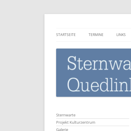
Zum
Inhalt
springen
Sternwarte-Quedli
STARTSEITE
TERMINE
LINKS
Sternwarte
Projekt Kulturzentrum
Galerie