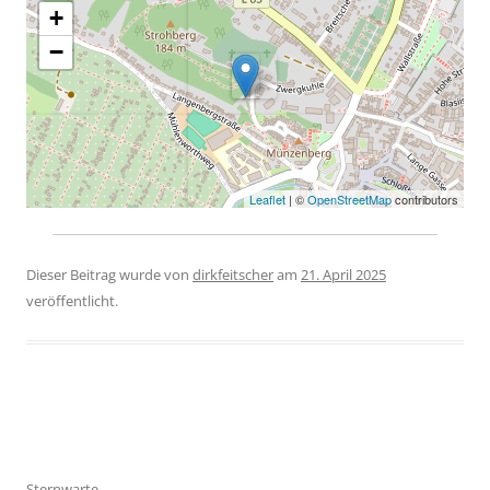
+
−
Leaflet
| ©
OpenStreetMap
contributors
Dieser Beitrag wurde
von
dirkfeitscher
am
21. April 2025
veröffentlicht.
Beitragsnavigation
Sternwarte