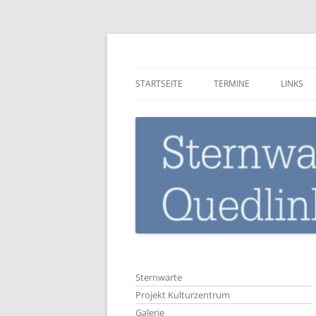
Zum
Inhalt
springen
Sternwarte-Quedli
STARTSEITE
TERMINE
LINKS
Sternwarte
Projekt Kulturzentrum
Galerie