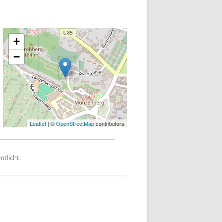
+
−
Leaflet
| ©
OpenStreetMap
contributors
ntlicht.