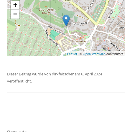
+
−
Leaflet
| ©
OpenStreetMap
contributors
Dieser Beitrag wurde
von
dirkfeitscher
am
6. April 2024
veröffentlicht.
Beitragsnavigation
Sternwarte