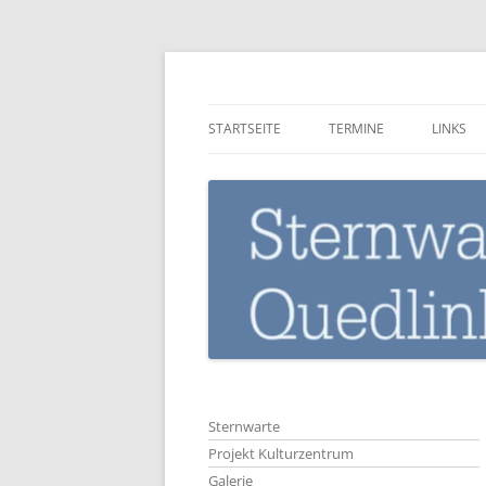
Zum
Inhalt
springen
Sternwarte-Quedli
STARTSEITE
TERMINE
LINKS
Sternwarte
Projekt Kulturzentrum
Galerie