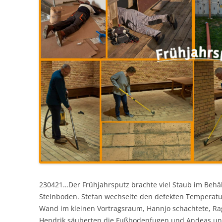
230421…Der Frühjahrsputz brachte viel Staub im Behä
Steinboden. Stefan wechselte den defekten Temperatur
Wand im kleinen Vortragsraum, Hannjo schachtete, R
Hendrik säuberten die Fußbodenfugen und Andeas und