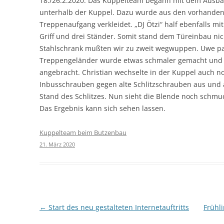
18./26.2.2020. Das Kuppelteam begann mit dem Ausb
unterhalb der Kuppel. Dazu wurde aus den vorhanden
Treppenaufgang verkleidet. „DJ Ötzi“ half ebenfalls mit
Griff und drei Ständer. Somit stand dem Türeinbau n
Stahlschrank mußten wir zu zweit wegwuppen. Uwe pas
Treppengeländer wurde etwas schmaler gemacht und 
angebracht. Christian wechselte in der Kuppel auch 
Inbusschrauben gegen alte Schlitzschrauben aus und 
Stand des Schlitzes. Nun sieht die Blende noch schmu
Das Ergebnis kann sich sehen lassen.
Kuppelteam beim Butzenbau
21. März 2020
Beitragsnavigation
←
Start des neu gestalteten Internetauftritts
Frühl