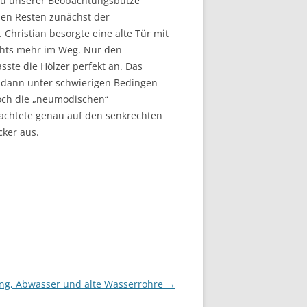
au unserer Beobachtungsbutze
en Resten zunächst der
. Christian besorgte eine alte Tür mit
ichts mehr im Weg. Nur den
ste die Hölzer perfekt an. Das
dann unter schwierigen Bedingen
noch die „neumodischen“
achtete genau auf den senkrechten
cker aus.
ing, Abwasser und alte Wasserrohre
→