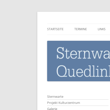
Zum
Inhalt
springen
Sternwarte-Quedli
STARTSEITE
TERMINE
LINKS
Sternwarte
Projekt Kulturzentrum
Galerie