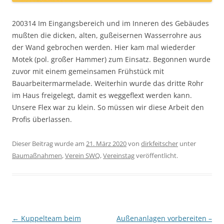
200314 Im Eingangsbereich und im Inneren des Gebäudes
mußten die dicken, alten, gußeisernen Wasserrohre aus
der Wand gebrochen werden. Hier kam mal wiederder
Motek (pol. großer Hammer) zum Einsatz. Begonnen wurde
zuvor mit einem gemeinsamen Frühstück mit
Bauarbeitermarmelade. Weiterhin wurde das dritte Rohr
im Haus freigelegt, damit es weggeflext werden kann.
Unsere Flex war zu klein. So müssen wir diese Arbeit den
Profis überlassen.
Dieser Beitrag wurde am
21. März 2020
von
dirkfeitscher
unter
Baumaßnahmen
,
Verein SWQ
,
Vereinstag
veröffentlicht.
Beitragsnavigation
←
Kuppelteam beim
Außenanlagen vorbereiten –