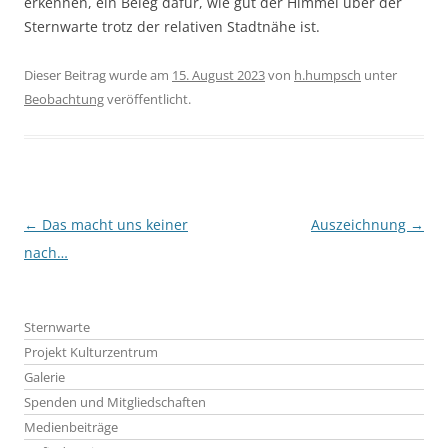
erkennen, ein Beleg dafür, wie gut der Himmel über der
Sternwarte trotz der relativen Stadtnähe ist.
Dieser Beitrag wurde am
15. August 2023
von
h.humpsch
unter
Beobachtung
veröffentlicht.
Beitragsnavigation
←
Das macht uns keiner
Auszeichnung
→
nach…
Sternwarte
Projekt Kulturzentrum
Galerie
Spenden und Mitgliedschaften
Medienbeiträge