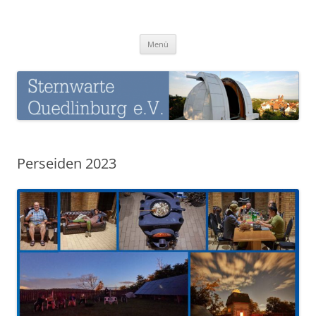
Zum
Inhalt
Sternwarte-Quedlinburg
springen
Menü
Perseiden 2023