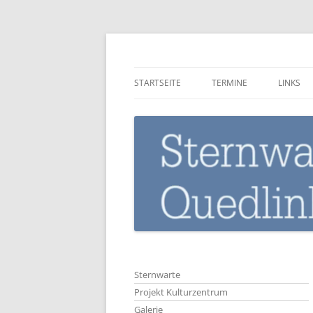
Zum
Inhalt
springen
Sternwarte-Quedli
STARTSEITE
TERMINE
LINKS
Sternwarte
Projekt Kulturzentrum
Galerie