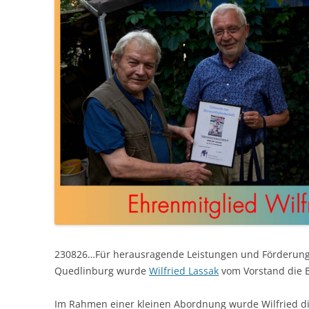
230826…Für herausragende Leistungen und Förderung 
Quedlinburg wurde
Wilfried Lassak
vom Vorstand die E
Im Rahmen einer kleinen Abordnung wurde Wilfried d