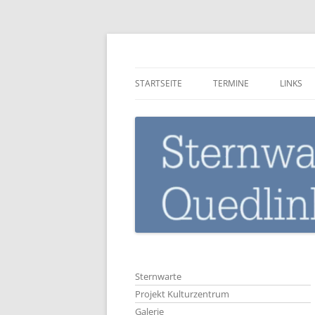
Zum
Inhalt
springen
Sternwarte-Quedli
STARTSEITE
TERMINE
LINKS
Sternwarte
Projekt Kulturzentrum
Galerie