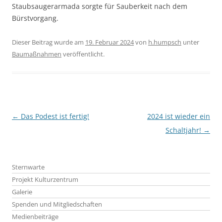
Staubsaugerarmada sorgte für Sauberkeit nach dem
Bürstvorgang.
Dieser Beitrag wurde am
19. Februar 2024
von
h.humpsch
unter
Baumaßnahmen
veröffentlicht.
Beitragsnavigation
←
Das Podest ist fertig!
2024 ist wieder ein
Schaltjahr!
→
Sternwarte
Projekt Kulturzentrum
Galerie
Spenden und Mitgliedschaften
Medienbeiträge