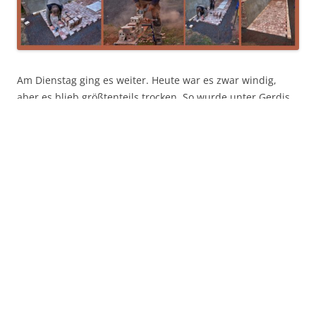
Am Dienstag ging es weiter. Heute war es zwar windig,
aber es blieb größtenteils trocken. So wurde unter Gerdis
Anleitung ein 1,76 breiter Zugang zum Haupteingang
gepflastert. Das Ergebnis kann sich sehen lassen. Die
fehlenden 31 halben Steine (zur Zeit liegen nur 899 Steine)
werden zum Beobachtungsabend am Freitag noch verlegt.
Dieser Beitrag wurde am
15. November 2023
von
h.humpsch
unter
Allgemein
,
Baumaßnahmen
veröffentlicht.
Das macht uns keiner nach…