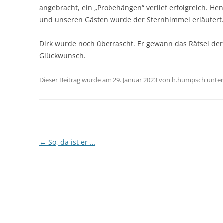
angebracht, ein „Probehängen“ verlief erfolgreich. H
und unseren Gästen wurde der Sternhimmel erläutert
Dirk wurde noch überrascht. Er gewann das Rätsel de
Glückwunsch.
Dieser Beitrag wurde am
29. Januar 2023
von
h.humpsch
unte
Beitragsnavigation
←
So, da ist er …