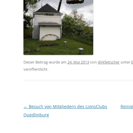
Dieser Beitrag wurde am
24. Mai 2013
von
dirkfeitscher
unter
veröffentlicht.
Beitragsnavigation
←
Besuch von Mitgliedern des LionsClubs
Reini
Quedlinburg