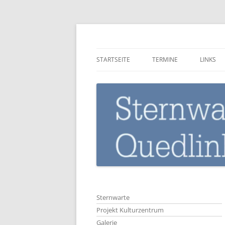
Zum
Inhalt
springen
Sternwarte-Quedli
STARTSEITE
TERMINE
LINKS
Sternwarte
Projekt Kulturzentrum
Galerie