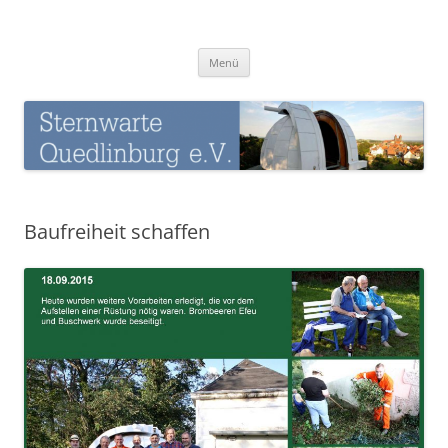
Zum
Inhalt
Sternwarte-Quedlinburg
springen
Menü
Baufreiheit schaffen