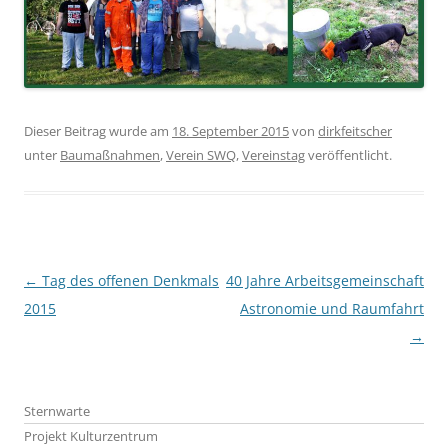
Dieser Beitrag wurde am
18. September 2015
von
dirkfeitscher
unter
Baumaßnahmen
,
Verein SWQ
,
Vereinstag
veröffentlicht.
Beitragsnavigation
←
Tag des offenen Denkmals
40 Jahre Arbeitsgemeinschaft
2015
Astronomie und Raumfahrt
→
Sternwarte
Projekt Kulturzentrum