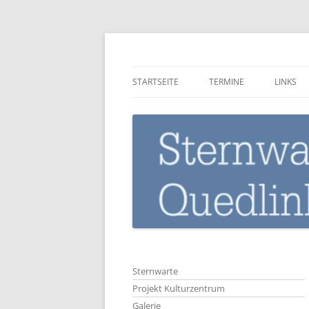
Zum
Inhalt
springen
Sternwarte-Quedli
STARTSEITE
TERMINE
LINKS
Sternwarte
Projekt Kulturzentrum
Galerie