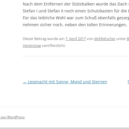
Nach dem Entfernen der Stützbalken wurde das Dach 
Stefan I und Stefan II noch einen Schutzkasten für die E
Für das leibliche Wohl war zum Schuß ebenfalls gesorg
nehmen sicher noch, neben den tollen Erinnerungen, 
Dieser Beitrag wurde am
7. April 2017
von
dirkfeitscher
unter
Vereinstag
veröffentlicht.
Beitragsnavigation
←
Lesenacht mit Sonne, Mond und Sternen
rt von WordPress