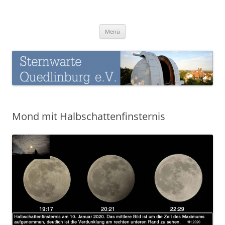
Zum
Inhalt
Sternwarte-Quedlinburg
springen
Menü
Mond mit Halbschattenfinsternis