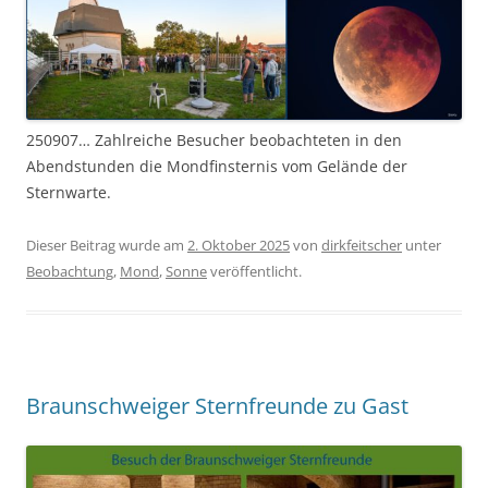
250907… Zahlreiche Besucher beobachteten in den
Abendstunden die Mondfinsternis vom Gelände der
Sternwarte.
Dieser Beitrag wurde am
2. Oktober 2025
von
dirkfeitscher
unter
Beobachtung
,
Mond
,
Sonne
veröffentlicht.
Braunschweiger Sternfreunde zu Gast