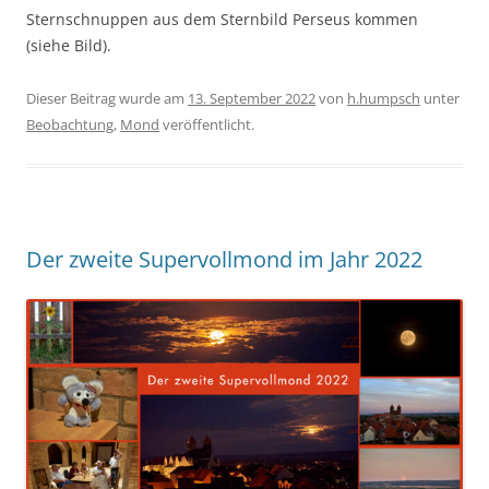
Sternschnuppen aus dem Sternbild Perseus kommen
(siehe Bild).
Dieser Beitrag wurde am
13. September 2022
von
h.humpsch
unter
Beobachtung
,
Mond
veröffentlicht.
Der zweite Supervollmond im Jahr 2022