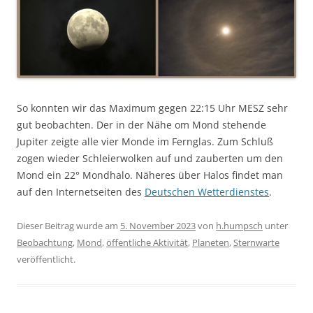
So konnten wir das Maximum gegen 22:15 Uhr MESZ sehr
gut beobachten. Der in der Nähe om Mond stehende
Jupiter zeigte alle vier Monde im Fernglas. Zum Schluß
zogen wieder Schleierwolken auf und zauberten um den
Mond ein 22° Mondhalo. Näheres über Halos findet man
auf den Internetseiten des
Deutschen Wetterdienstes
.
Dieser Beitrag wurde am
5. November 2023
von
h.humpsch
unter
Beobachtung
,
Mond
,
öffentliche Aktivität
,
Planeten
,
Sternwarte
veröffentlicht.