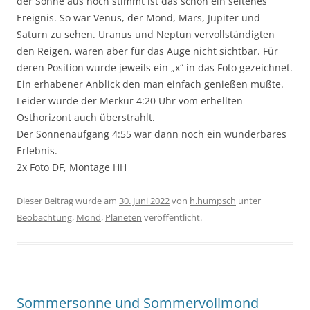
der Sonne aus noch stimmt ist das schon ein seltenes
Ereignis. So war Venus, der Mond, Mars, Jupiter und
Saturn zu sehen. Uranus und Neptun vervollständigten
den Reigen, waren aber für das Auge nicht sichtbar. Für
deren Position wurde jeweils ein „x“ in das Foto gezeichnet.
Ein erhabener Anblick den man einfach genießen mußte.
Leider wurde der Merkur 4:20 Uhr vom erhellten
Osthorizont auch überstrahlt.
Der Sonnenaufgang 4:55 war dann noch ein wunderbares
Erlebnis.
2x Foto DF, Montage HH
Dieser Beitrag wurde am
30. Juni 2022
von
h.humpsch
unter
Beobachtung
,
Mond
,
Planeten
veröffentlicht.
Sommersonne und Sommervollmond