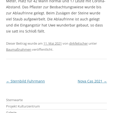
Meter, Platz für 42 Mann normal und 17 Leute mit Corona-
Abstand. Das Pflaster zur Beobachtungswiese wurde bis
zur Ablaufrinne gelegt. Beim Zusägen der Steine wurde
viel Staub aufgewirbelt. Die Ablaufrinne ist auch gelegt
und die Eingangstür hat Uwe wunderbar gebaut, so dass
sie satt ins Schloß fällt.
Dieser Beitrag wurde am
11. Mai 2021
von
dirkfeitscher
unter
Baumaßnahmen
veröffentlicht.
Beitragsnavigation
←
Sternbild Fuhrmann
Nova Cas 2021
→
Sternwarte
Projekt Kulturzentrum
Galerie