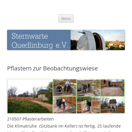
Zum
Inhalt
Sternwarte-Quedlinburg
springen
Menü
Pflastern zur Beobachtungswiese
210507 Pflasterarbeiten
Die Klimatruhe (Sitzbank im Keller) ist fertig. 25 laufende