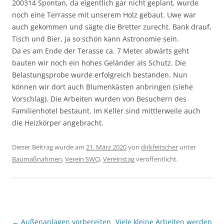
200314 Spontan, da eigentlich gar nicht geplant, wurde
noch eine Terrasse mit unserem Holz gebaut. Uwe war
auch gekommen und sägte die Bretter zurecht. Bank drauf,
Tisch und Bier, ja so schön kann Astronomie sein.
Da es am Ende der Terasse ca. 7 Meter abwärts geht
bauten wir noch ein hohes Geländer als Schutz. Die
Belastungsprobe wurde erfolgreich bestanden. Nun
können wir dort auch Blumenkästen anbringen (siehe
Vorschlag). Die Arbeiten wurden von Besuchern des
Familienhotel bestaunt. Im Keller sind mittlerweile auch
die Heizkörper angebracht.
Dieser Beitrag wurde am
21. März 2020
von
dirkfeitscher
unter
Baumaßnahmen
,
Verein SWQ
,
Vereinstag
veröffentlicht.
Beitragsnavigation
←
Außenanlagen vorbereiten
Viele kleine Arbeiten werden