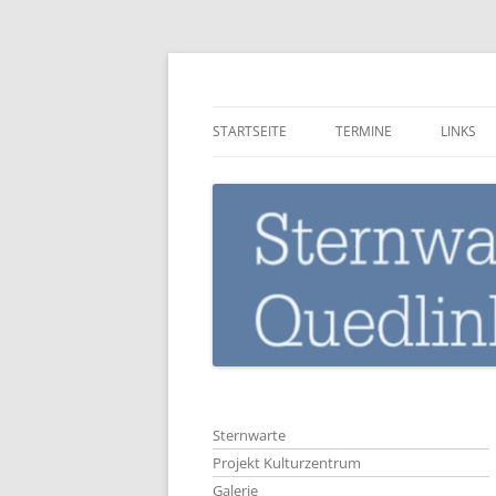
Zum
Inhalt
springen
Sternwarte-Quedli
STARTSEITE
TERMINE
LINKS
Sternwarte
Projekt Kulturzentrum
Galerie